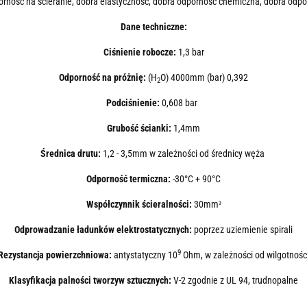
rność na ścieranie, dobra elastyczność, dobra odporność chemiczna, dobra odpo
Dane techniczne:
Ciśnienie robocze:
1
,3 bar
Odporność na próżnię:
(H
O) 4000mm (bar) 0,392
2
Podciśnienie:
0,608 bar
Grubość ścianki:
1
,4mm
Średnica drutu:
1,2 - 3,5mm w zależności od średnicy węża
Odporność termiczna:
-30°C + 90°C
Współczynnik ścieralności:
30mm
3
Odprowadzanie ładunków elektrostatycznych:
poprzez uziemienie spirali
9
Rezystancja powierzchniowa:
antystatyczny 10
Ohm, w zależności od wilgotnośc
Klasyfikacja palności tworzyw sztucznych:
V-2 zgodnie z UL 94, trudnopalne