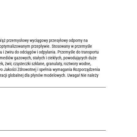
Wąż przemysłowy wyciągowy przesyłowy odporny na
 zoptymalizowanym przepływie. Stosowany w przemyśle
i żwiru do odciągów i odpylania. Przemyśle do transportu
mediów gazowych, stałych i ciekłych, powodujących duże
sek, żwir, cząsteczki szklane, granulaty, roztwory wodne,
wo Jakości Zdrowotnej i spełnia wymagania Rozporządzenia
racji globalnej dla płynów modelowych. Uwaga! Nie należy