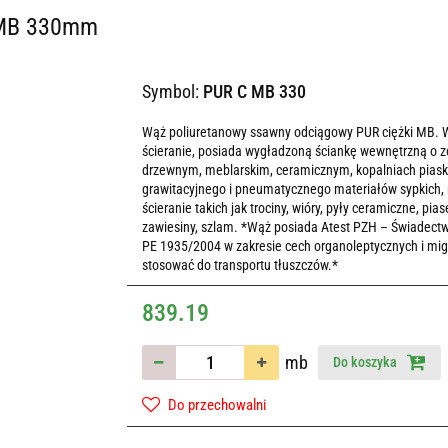
i MB 330mm
Symbol:
PUR C MB 330
Wąż poliuretanowy ssawny odciągowy PUR ciężki MB. 
ścieranie, posiada wygładzoną ściankę wewnętrzną o
drzewnym, meblarskim, ceramicznym, kopalniach piasku 
grawitacyjnego i pneumatycznego materiałów sypkich, 
ścieranie takich jak trociny, wióry, pyły ceramiczne, pia
zawiesiny, szlam. *Wąż posiada Atest PZH – Świadect
PE 1935/2004 w zakresie cech organoleptycznych i mig
stosować do transportu tłuszczów.*
839.19
mb
Do koszyka
Do przechowalni