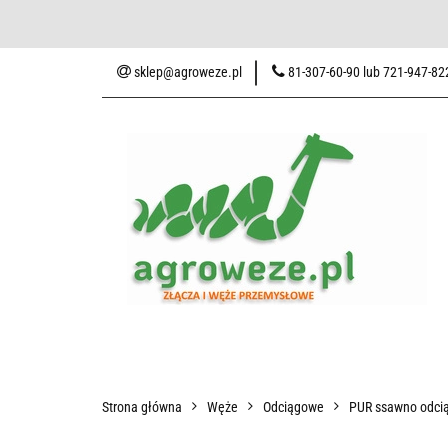
Baza wiedzy
Zaku
sklep@agroweze.pl
81-307-60-90 lub 721-947-82
Wszystkie kategorie
Baza w
Strona główna
Węże
Odciągowe
PUR ssawno odcią