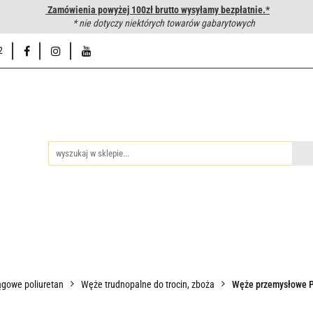
Zamówienia powyżej 100zł brutto wysyłamy bezpłatnie.*
wanie węży hydraulicznych
* nie dotyczy niektórych towarów gabarytowych
Hurtownia
Napisz do nas
Od
2
iedzy
Zakuwanie węży hydraulicznych
Hurtownia
Napisz 
gowe poliuretan
Węże trudnopalne do trocin, zboża
Węże przemysłowe P