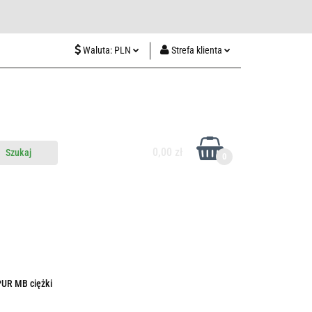
wiedź nas w Lublinie
Waluta:
PLN
Strefa klienta
PLN
Zaloguj się
CZK
Zarejestruj się
EUR
Dodaj zgłoszenie
HUF
0,00 zł
0
do nas
Odwiedź nas w Lublinie
UR MB ciężki