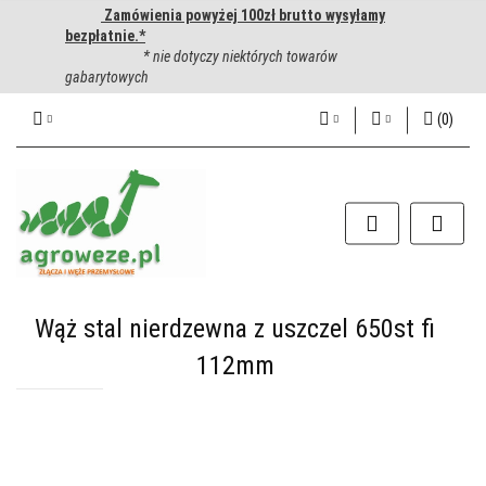
Zamówienia powyżej 100zł brutto wysyłamy
bezpłatnie.*
* nie dotyczy niektórych towarów
gabarytowych
(
0
)
PLN
Zaloguj się
Zarejestruj się
CZK
Dodaj zgłoszenie
EUR
HUF
Wąż stal nierdzewna z uszczel 650st fi
112mm