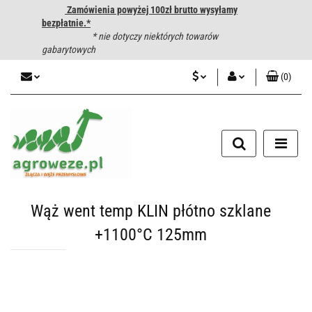
Zamówienia powyżej 100zł brutto wysyłamy
bezpłatnie.*
* nie dotyczy niektórych towarów
gabarytowych
(
0
)
PLN
Zaloguj się
CZK
Zarejestruj się
Dodaj zgłoszenie
EUR
HUF
Wąż went temp KLIN płótno szklane
+1100°C 125mm