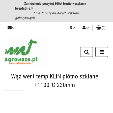
Zamówienia powyżej 100zł brutto wysyłamy
bezpłatnie.*
* nie dotyczy niektórych towarów
gabarytowych
(
0
)
PLN
Zaloguj się
CZK
Zarejestruj się
Dodaj zgłoszenie
EUR
HUF
Wąż went temp KLIN płótno szklane
+1100°C 230mm