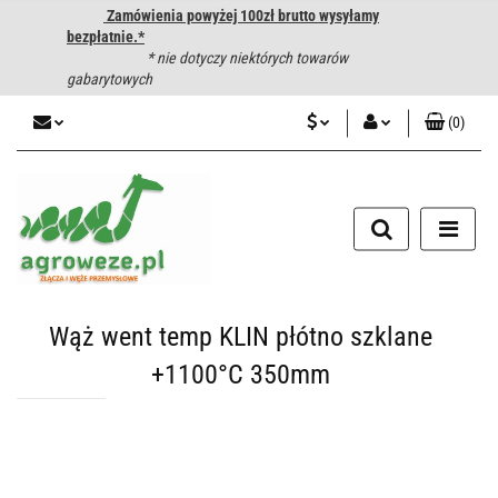
Zamówienia powyżej 100zł brutto wysyłamy
bezpłatnie.*
* nie dotyczy niektórych towarów
gabarytowych
(
0
)
PLN
Zaloguj się
CZK
Zarejestruj się
Dodaj zgłoszenie
EUR
HUF
Wąż went temp KLIN płótno szklane
+1100°C 350mm