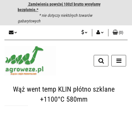
Zamówienia powyżej 100zł brutto wysyłamy
bezpłatnie.*
* nie dotyczy niektórych towarów
gabarytowych
(
0
)
PLN
Zaloguj się
CZK
Zarejestruj się
Dodaj zgłoszenie
EUR
HUF
Wąż went temp KLIN płótno szklane
+1100°C 580mm