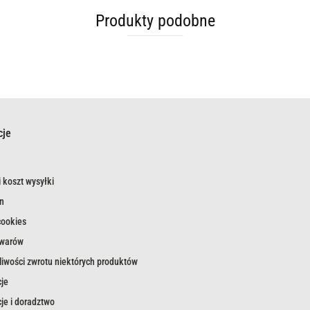
Produkty podobne
cje
 koszt wysyłki
n
cookies
owarów
iwości zwrotu niektórych produktów
je
je i doradztwo