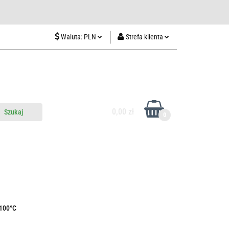
wiedź nas w Lublinie
Waluta:
PLN
Strefa klienta
PLN
Zaloguj się
CZK
Zarejestruj się
EUR
Dodaj zgłoszenie
HUF
0,00 zł
0
do nas
Odwiedź nas w Lublinie
1100°C