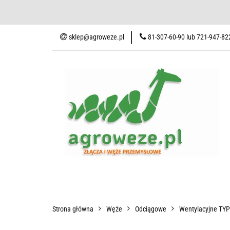
Baza wiedzy
Zaku
sklep@agroweze.pl
81-307-60-90 lub 721-947-82
Wszystkie kategorie
Baza w
Strona główna
Węże
Odciągowe
Wentylacyjne TY