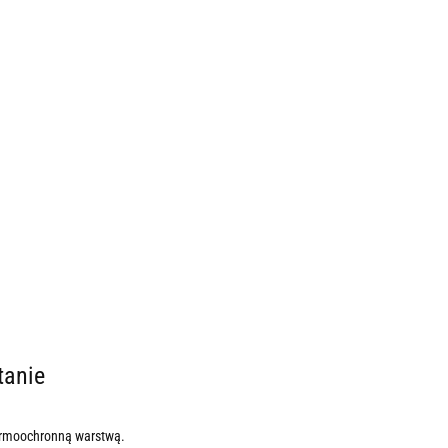
tanie
ermoochronną warstwą.