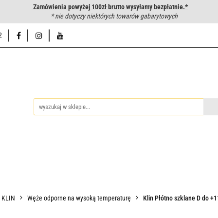
Zamówienia powyżej 100zł brutto wysyłamy bezpłatnie.*
wanie węży hydraulicznych
* nie dotyczy niektórych towarów gabarytowych
Hurtownia
Napisz do nas
Od
2
iedzy
Zakuwanie węży hydraulicznych
Hurtownia
Napisz 
P KLIN
Węże odporne na wysoką temperaturę
Klin Płótno szklane D do +