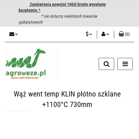
Zamówienia powyżej 100zł brutto wysyłamy
bezpłatnie.*
* nie dotyczy niektórych towarów
gabarytowych
(
0
)
PLN
Zaloguj się
CZK
Zarejestruj się
Dodaj zgłoszenie
EUR
HUF
Wąż went temp KLIN płótno szklane
+1100°C 730mm