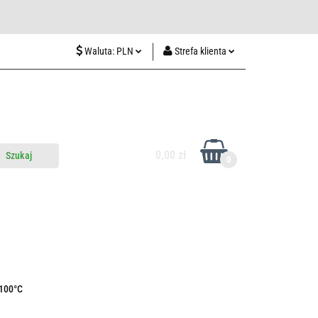
wiedź nas w Lublinie
Waluta:
PLN
Strefa klienta
PLN
Zaloguj się
CZK
Zarejestruj się
EUR
Dodaj zgłoszenie
HUF
0,00 zł
0
do nas
Odwiedź nas w Lublinie
1100°C