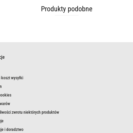
Produkty podobne
cje
 koszt wysyłki
n
cookies
owarów
iwości zwrotu niektórych produktów
je
je i doradztwo