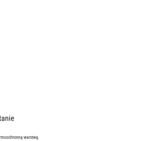
tanie
ermoochronną warstwą.