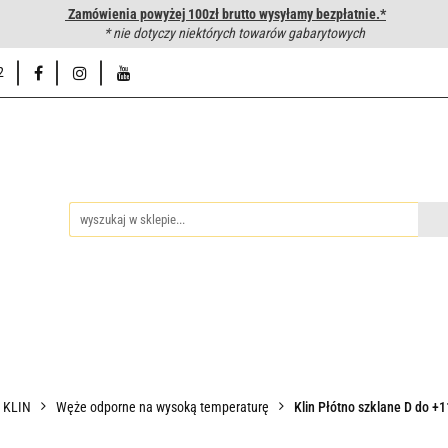
Zamówienia powyżej 100zł brutto wysyłamy bezpłatnie.*
wanie węży hydraulicznych
* nie dotyczy niektórych towarów gabarytowych
Hurtownia
Napisz do nas
Od
2
iedzy
Zakuwanie węży hydraulicznych
Hurtownia
Napisz 
P KLIN
Węże odporne na wysoką temperaturę
Klin Płótno szklane D do +