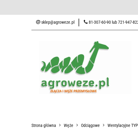
Baza wiedzy
Zaku
sklep@agroweze.pl
81-307-60-90 lub 721-947-82
Wszystkie kategorie
Baza w
Strona główna
Węże
Odciągowe
Wentylacyjne TY