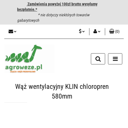
Zamówienia powyżej 100zł brutto wysyłamy
bezpłatnie.*
* nie dotyczy niektórych towarów
gabarytowych
(
0
)
PLN
Zaloguj się
CZK
Zarejestruj się
Dodaj zgłoszenie
EUR
HUF
Wąż wentylacyjny KLIN chloropren
580mm