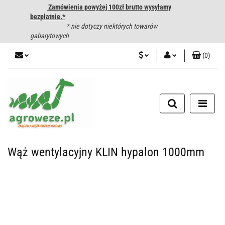
Zamówienia powyżej 100zł brutto wysyłamy
bezpłatnie.*
* nie dotyczy niektórych towarów
gabarytowych
(
0
)
PLN
Zaloguj się
CZK
Zarejestruj się
Dodaj zgłoszenie
EUR
HUF
Wąż wentylacyjny KLIN hypalon 1000mm