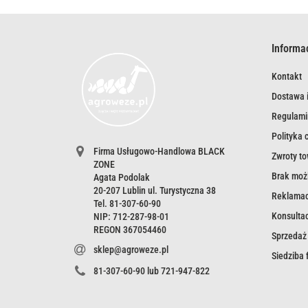
Informa
Kontakt
Dostawa i
Regulami
Polityka 
Firma Usługowo-Handlowa BLACK
Zwroty t
ZONE
Brak możl
Agata Podolak
20-207 Lublin ul. Turystyczna 38
Reklamac
Tel. 81-307-60-90
Konsultac
NIP: 712-287-98-01
REGON 367054460
Sprzedaż
sklep@agroweze.pl
Siedziba
81-307-60-90 lub 721-947-822