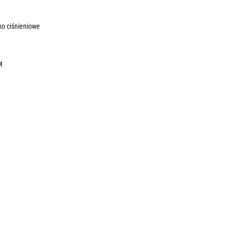
ko ciśnieniowe
M