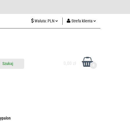
wiedź nas w Lublinie
Waluta:
PLN
Strefa klienta
PLN
Zaloguj się
CZK
Zarejestruj się
EUR
Dodaj zgłoszenie
HUF
0,00 zł
0
do nas
Odwiedź nas w Lublinie
hypalon