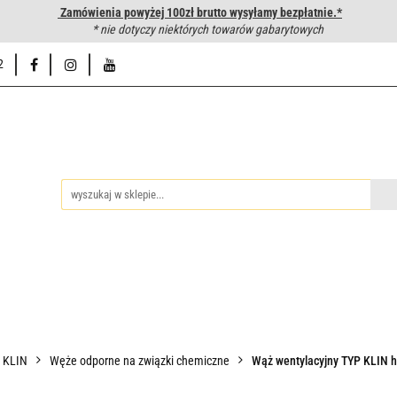
Zamówienia powyżej 100zł brutto wysyłamy bezpłatnie.*
wanie węży hydraulicznych
* nie dotyczy niektórych towarów gabarytowych
Hurtownia
Napisz do nas
Od
2
iedzy
Zakuwanie węży hydraulicznych
Hurtownia
Napisz 
P KLIN
Węże odporne na związki chemiczne
Wąż wentylacyjny TYP KLIN 