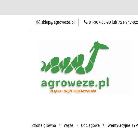
Baza wiedzy
Zaku
sklep@agroweze.pl
81-307-60-90 lub 721-947-82
Wszystkie kategorie
Baza w
Strona główna
Węże
Odciągowe
Wentylacyjne TY