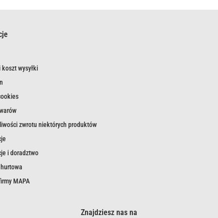
cje
 koszt wysyłki
n
cookies
owarów
iwości zwrotu niektórych produktów
je
je i doradztwo
 hurtowa
 firmy MAPA
Znajdziesz nas na