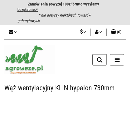
Zamówienia powyżej 100zł brutto wysyłamy
bezpłatnie.*
* nie dotyczy niektórych towarów
gabarytowych
(
0
)
PLN
Zaloguj się
CZK
Zarejestruj się
Dodaj zgłoszenie
EUR
HUF
Wąż wentylacyjny KLIN hypalon 730mm