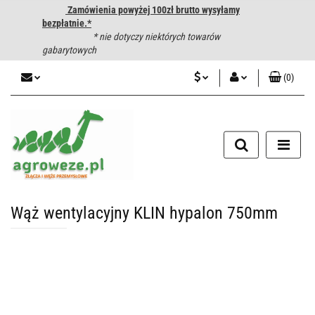
Zamówienia powyżej 100zł brutto wysyłamy
bezpłatnie.*
* nie dotyczy niektórych towarów
gabarytowych
(
0
)
PLN
Zaloguj się
CZK
Zarejestruj się
Dodaj zgłoszenie
EUR
HUF
Wąż wentylacyjny KLIN hypalon 750mm