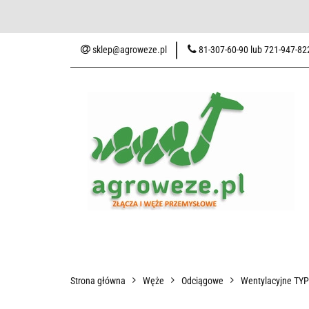
Baza wiedzy
Zaku
sklep@agroweze.pl
81-307-60-90 lub 721-947-82
Wszystkie kategorie
Baza w
Strona główna
Węże
Odciągowe
Wentylacyjne TY