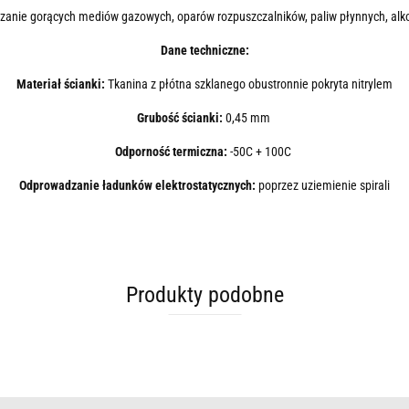
adzanie gorących mediów gazowych, oparów rozpuszczalników, paliw płynnych, alko
Dane techniczne:
Materiał ścianki:
Tkanina z płótna szklanego obustronnie pokryta nitrylem
Grubość ścianki:
0,45 mm
Odporność termiczna:
-50C + 100C
Odprowadzanie ładunków elektrostatycznych:
poprzez uziemienie spirali
Produkty podobne