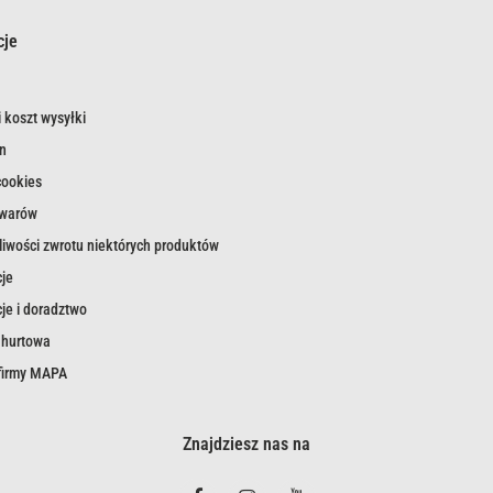
cje
 koszt wysyłki
n
cookies
owarów
iwości zwrotu niektórych produktów
je
je i doradztwo
 hurtowa
 firmy MAPA
Znajdziesz nas na