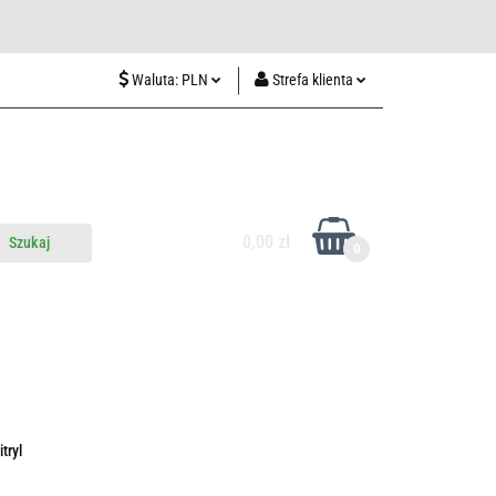
wiedź nas w Lublinie
Waluta:
PLN
Strefa klienta
PLN
Zaloguj się
CZK
Zarejestruj się
EUR
Dodaj zgłoszenie
HUF
0,00 zł
0
do nas
Odwiedź nas w Lublinie
tryl