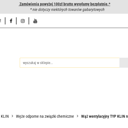
Zamówienia powyżej 100zł brutto wysyłamy bezpłatnie.*
wanie węży hydraulicznych
* nie dotyczy niektórych towarów gabarytowych
Hurtownia
Napisz do nas
Od
2
iedzy
Zakuwanie węży hydraulicznych
Hurtownia
Napisz 
P KLIN
Węże odporne na związki chemiczne
Wąż wentylacyjny TYP KLIN ni