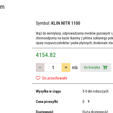
mm
Symbol:
KLIN NITR 1100
Wąż do wentylacji, odprowadzania mediów gazowych i
chemoodporny na bazie tkaniny z płótna szklanego pokr
opary rozpuszczalników i paliw płynnych, doskonale elas
4154.82
mb
Do koszyka
Do przechowalni
Wysyłka w ciągu
3-5 dni roboczych
Cena przesyłki
0
Dostępność
Duża dostępność