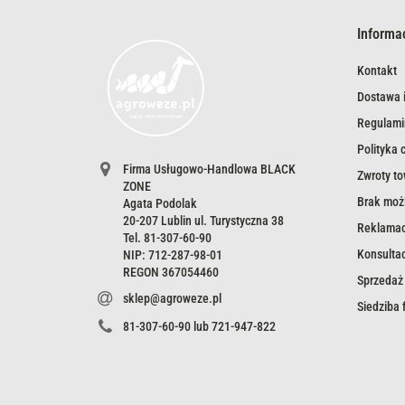
Informa
Kontakt
Dostawa i
Regulami
Polityka 
Firma Usługowo-Handlowa BLACK
Zwroty t
ZONE
Brak możl
Agata Podolak
20-207 Lublin ul. Turystyczna 38
Reklamac
Tel. 81-307-60-90
Konsultac
NIP: 712-287-98-01
REGON 367054460
Sprzedaż
sklep@agroweze.pl
Siedziba
81-307-60-90 lub 721-947-822