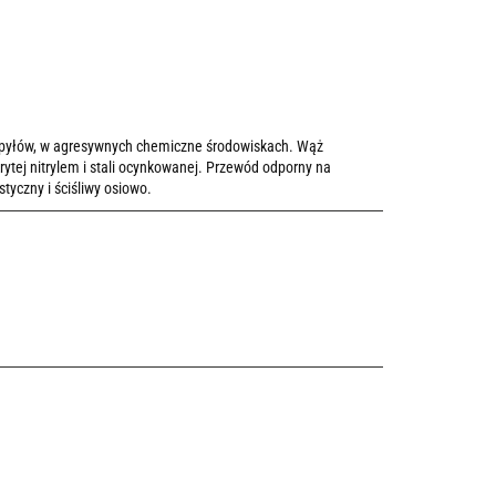
 pyłów, w agresywnych chemiczne środowiskach. Wąż
ytej nitrylem i stali ocynkowanej. Przewód odporny na
tyczny i ściśliwy osiowo.