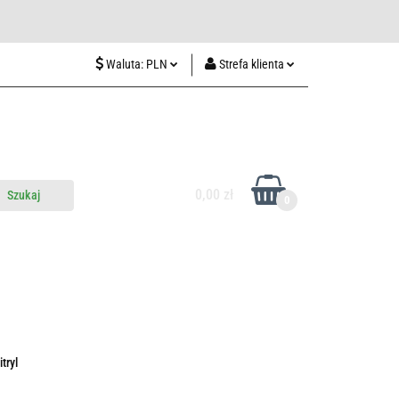
wiedź nas w Lublinie
Waluta:
PLN
Strefa klienta
PLN
Zaloguj się
CZK
Zarejestruj się
EUR
Dodaj zgłoszenie
HUF
0,00 zł
0
do nas
Odwiedź nas w Lublinie
tryl