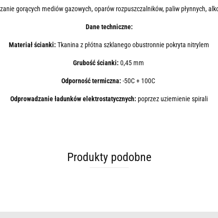
adzanie gorących mediów gazowych, oparów rozpuszczalników, paliw płynnych, alko
Dane techniczne:
Materiał ścianki:
Tkanina z płótna szklanego obustronnie pokryta nitrylem
Grubość ścianki:
0,45 mm
Odporność termiczna:
-50C + 100C
Odprowadzanie ładunków elektrostatycznych:
poprzez uziemienie spirali
Produkty podobne