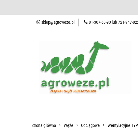
Baza wiedzy
Zaku
sklep@agroweze.pl
81-307-60-90 lub 721-947-82
Wszystkie kategorie
Baza w
Strona główna
Węże
Odciągowe
Wentylacyjne TY