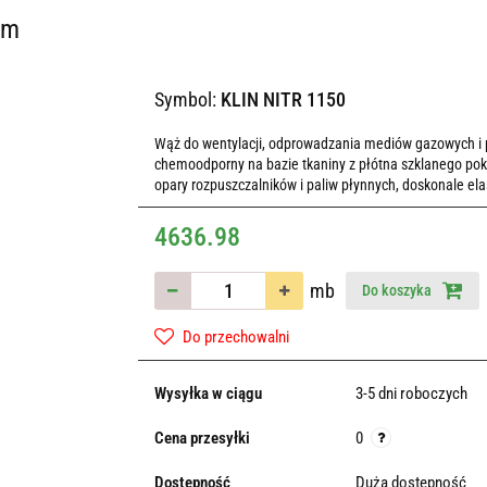
mm
Symbol:
KLIN NITR 1150
Wąż do wentylacji, odprowadzania mediów gazowych i
chemoodporny na bazie tkaniny z płótna szklanego pokr
opary rozpuszczalników i paliw płynnych, doskonale elas
4636.98
mb
Do koszyka
Do przechowalni
Wysyłka w ciągu
3-5 dni roboczych
Cena przesyłki
0
Dostępność
Duża dostępność