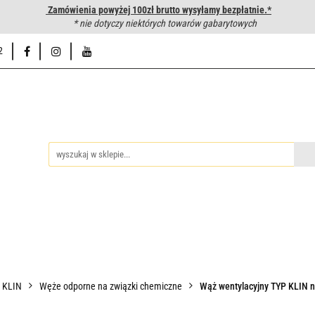
Zamówienia powyżej 100zł brutto wysyłamy bezpłatnie.*
wanie węży hydraulicznych
* nie dotyczy niektórych towarów gabarytowych
Hurtownia
Napisz do nas
Od
2
iedzy
Zakuwanie węży hydraulicznych
Hurtownia
Napisz 
P KLIN
Węże odporne na związki chemiczne
Wąż wentylacyjny TYP KLIN ni