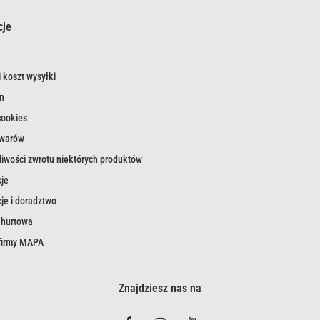
cje
 koszt wysyłki
n
cookies
owarów
iwości zwrotu niektórych produktów
je
je i doradztwo
 hurtowa
 firmy MAPA
Znajdziesz nas na