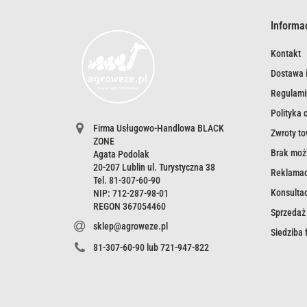
Informa
Kontakt
Dostawa i
Regulami
Polityka 
Firma Usługowo-Handlowa BLACK
Zwroty t
ZONE
Brak możl
Agata Podolak
20-207 Lublin ul. Turystyczna 38
Reklamac
Tel. 81-307-60-90
Konsultac
NIP: 712-287-98-01
REGON 367054460
Sprzedaż
sklep@agroweze.pl
Siedziba
81-307-60-90 lub 721-947-822