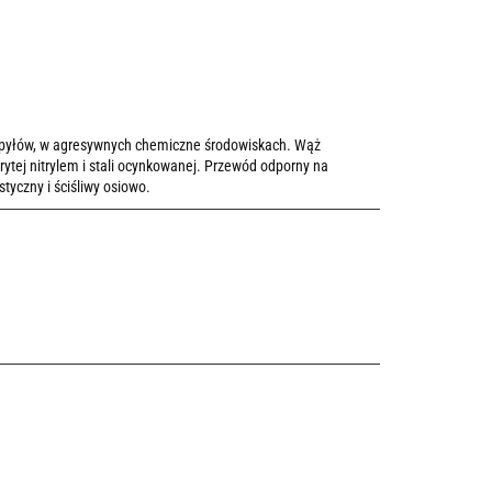
 pyłów, w agresywnych chemiczne środowiskach. Wąż
ytej nitrylem i stali ocynkowanej. Przewód odporny na
tyczny i ściśliwy osiowo.