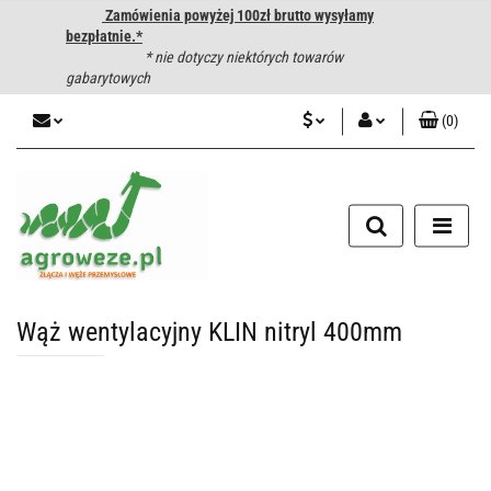
Zamówienia powyżej 100zł brutto wysyłamy
bezpłatnie.*
* nie dotyczy niektórych towarów
gabarytowych
(
0
)
PLN
Zaloguj się
CZK
Zarejestruj się
Dodaj zgłoszenie
EUR
HUF
Wąż wentylacyjny KLIN nitryl 400mm