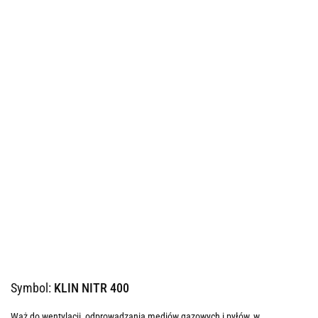
Symbol:
KLIN NITR 400
Wąż do wentylacji, odprowadzania mediów gazowych i pyłów, w