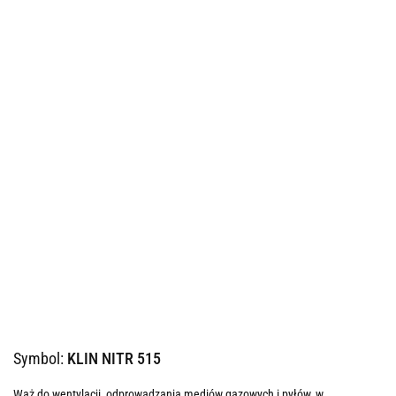
Symbol:
KLIN NITR 515
Wąż do wentylacji, odprowadzania mediów gazowych i pyłów, w