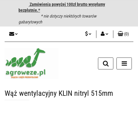
Zamówienia powyżej 100zł brutto wysyłamy
bezpłatnie.*
* nie dotyczy niektórych towarów
gabarytowych
(
0
)
PLN
Zaloguj się
CZK
Zarejestruj się
Dodaj zgłoszenie
EUR
HUF
Wąż wentylacyjny KLIN nitryl 515mm