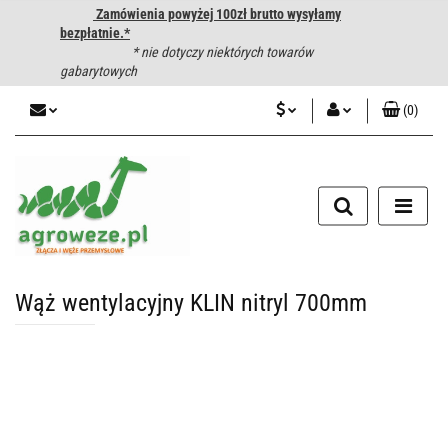
Zamówienia powyżej 100zł brutto wysyłamy
bezpłatnie.*
* nie dotyczy niektórych towarów
gabarytowych
(
0
)
PLN
Zaloguj się
CZK
Zarejestruj się
Dodaj zgłoszenie
EUR
HUF
Wąż wentylacyjny KLIN nitryl 700mm