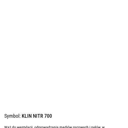
Symbol:
KLIN NITR 700
Wąż do wentylacji, odprowadzania mediów gazowych i pyłów, w