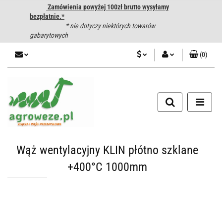
Zamówienia powyżej 100zł brutto wysyłamy
bezpłatnie.*
* nie dotyczy niektórych towarów
gabarytowych
(
0
)
PLN
Zaloguj się
CZK
Zarejestruj się
Dodaj zgłoszenie
EUR
HUF
Wąż wentylacyjny KLIN płótno szklane
+400°C 1000mm