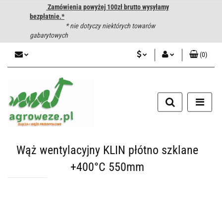
Zamówienia powyżej 100zł brutto wysyłamy
bezpłatnie.*
* nie dotyczy niektórych towarów
gabarytowych
(
0
)
PLN
Zaloguj się
CZK
Zarejestruj się
Dodaj zgłoszenie
EUR
HUF
Wąż wentylacyjny KLIN płótno szklane
+400°C 550mm