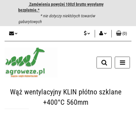
Zamówienia powyżej 100zł brutto wysyłamy
bezpłatnie.*
* nie dotyczy niektórych towarów
gabarytowych
(
0
)
PLN
Zaloguj się
CZK
Zarejestruj się
Dodaj zgłoszenie
EUR
HUF
Wąż wentylacyjny KLIN płótno szklane
+400°C 560mm