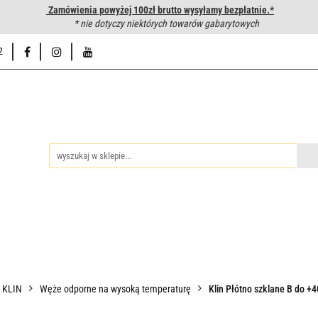
Zamówienia powyżej 100zł brutto wysyłamy bezpłatnie.*
wanie węży hydraulicznych
* nie dotyczy niektórych towarów gabarytowych
Hurtownia
Napisz do nas
Od
2
iedzy
Zakuwanie węży hydraulicznych
Hurtownia
Napisz 
P KLIN
Węże odporne na wysoką temperaturę
Klin Płótno szklane B do +