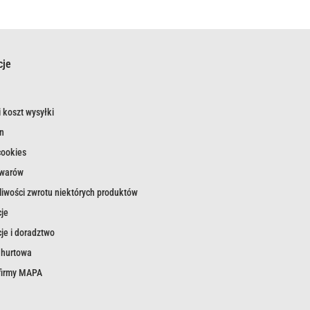
cje
 koszt wysyłki
n
cookies
owarów
iwości zwrotu niektórych produktów
je
je i doradztwo
 hurtowa
 firmy MAPA