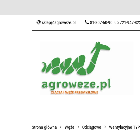
Baza wiedzy
Zaku
sklep@agroweze.pl
81-307-60-90 lub 721-947-82
Wszystkie kategorie
Baza w
Strona główna
Węże
Odciągowe
Wentylacyjne TY