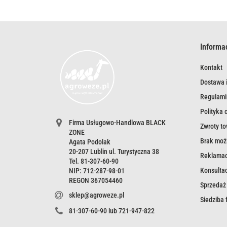
Informa
Kontakt
Dostawa i
Regulami
Polityka 
Firma Usługowo-Handlowa BLACK
Zwroty t
ZONE
Brak możl
Agata Podolak
20-207 Lublin ul. Turystyczna 38
Reklamac
Tel. 81-307-60-90
Konsultac
NIP: 712-287-98-01
REGON 367054460
Sprzedaż
sklep@agroweze.pl
Siedziba
81-307-60-90 lub 721-947-822