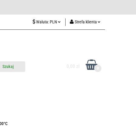
wiedź nas w Lublinie
Waluta:
PLN
Strefa klienta
PLN
Zaloguj się
CZK
Zarejestruj się
EUR
Dodaj zgłoszenie
HUF
0,00 zł
0
do nas
Odwiedź nas w Lublinie
400°C