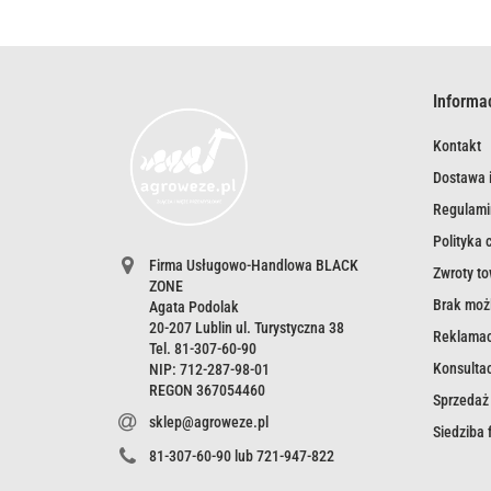
Informa
Kontakt
Dostawa i
Regulami
Polityka 
Firma Usługowo-Handlowa BLACK
Zwroty t
ZONE
Brak możl
Agata Podolak
20-207 Lublin ul. Turystyczna 38
Reklamac
Tel. 81-307-60-90
Konsultac
NIP: 712-287-98-01
REGON 367054460
Sprzedaż
sklep@agroweze.pl
Siedziba
81-307-60-90 lub 721-947-822