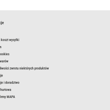
cje
 koszt wysyłki
n
cookies
owarów
iwości zwrotu niektórych produktów
je
je i doradztwo
 hurtowa
 firmy MAPA