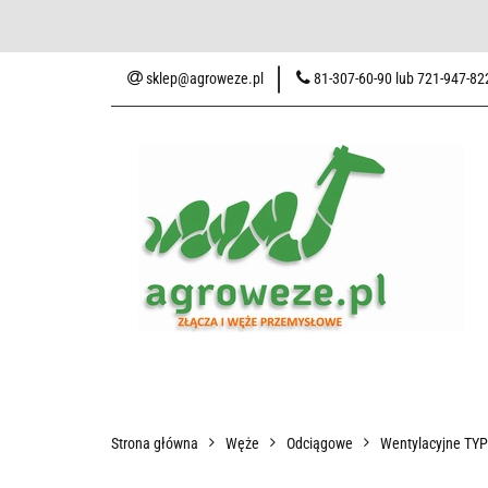
Baza wiedzy
Zaku
sklep@agroweze.pl
81-307-60-90 lub 721-947-82
Wszystkie kategorie
Baza w
Strona główna
Węże
Odciągowe
Wentylacyjne TY