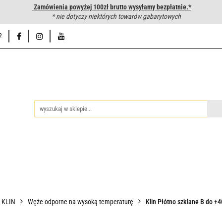
Zamówienia powyżej 100zł brutto wysyłamy bezpłatnie.*
wanie węży hydraulicznych
* nie dotyczy niektórych towarów gabarytowych
Hurtownia
Napisz do nas
Od
2
iedzy
Zakuwanie węży hydraulicznych
Hurtownia
Napisz 
P KLIN
Węże odporne na wysoką temperaturę
Klin Płótno szklane B do +