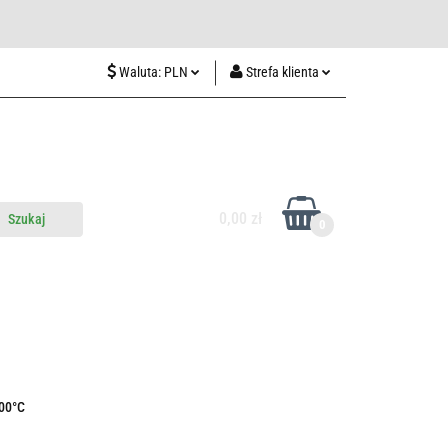
wiedź nas w Lublinie
Waluta:
PLN
Strefa klienta
PLN
Zaloguj się
CZK
Zarejestruj się
EUR
Dodaj zgłoszenie
HUF
0,00 zł
0
do nas
Odwiedź nas w Lublinie
400°C