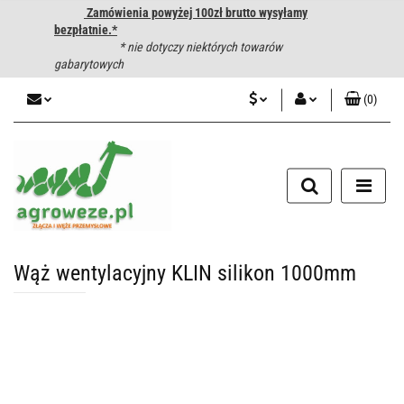
Zamówienia powyżej 100zł brutto wysyłamy
bezpłatnie.*
* nie dotyczy niektórych towarów
gabarytowych
(
0
)
PLN
Zaloguj się
CZK
Zarejestruj się
Dodaj zgłoszenie
EUR
HUF
Wąż wentylacyjny KLIN silikon 1000mm