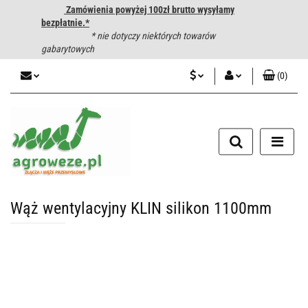
Zamówienia powyżej 100zł brutto wysyłamy
bezpłatnie.*
* nie dotyczy niektórych towarów
gabarytowych
(
0
)
PLN
Zaloguj się
CZK
Zarejestruj się
Dodaj zgłoszenie
EUR
HUF
Wąż wentylacyjny KLIN silikon 1100mm