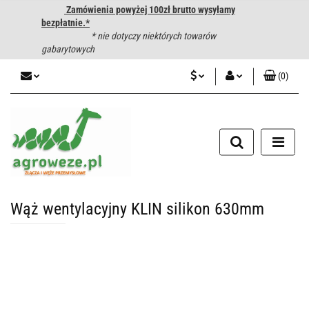
Zamówienia powyżej 100zł brutto wysyłamy
bezpłatnie.*
* nie dotyczy niektórych towarów
gabarytowych
(
0
)
PLN
Zaloguj się
CZK
Zarejestruj się
Dodaj zgłoszenie
EUR
HUF
Wąż wentylacyjny KLIN silikon 630mm