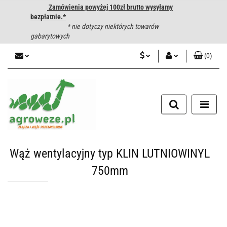
Zamówienia powyżej 100zł brutto wysyłamy
bezpłatnie.*
* nie dotyczy niektórych towarów
gabarytowych
(
0
)
PLN
Zaloguj się
CZK
Zarejestruj się
Dodaj zgłoszenie
EUR
HUF
Wąż wentylacyjny typ KLIN LUTNIOWINYL
750mm