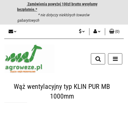
Zamówienia powyżej 100zł brutto wysyłamy
bezpłatnie.*
* nie dotyczy niektórych towarów
gabarytowych
(
0
)
PLN
Zaloguj się
CZK
Zarejestruj się
Dodaj zgłoszenie
EUR
HUF
Wąż wentylacyjny typ KLIN PUR MB
1000mm