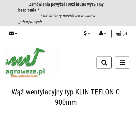
Zamówienia powyżej 100zł brutto wysyłamy
bezpłatnie.*
* nie dotyczy niektórych towarów
gabarytowych
(
0
)
PLN
Zaloguj się
CZK
Zarejestruj się
Dodaj zgłoszenie
EUR
HUF
Wąż wentylacyjny typ KLIN TEFLON C
900mm