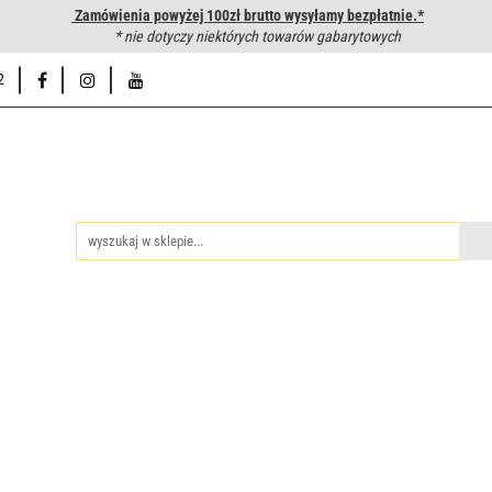
Zamówienia powyżej 100zł brutto wysyłamy bezpłatnie.*
wanie węży hydraulicznych
* nie dotyczy niektórych towarów gabarytowych
Hurtownia
Napisz do nas
Od
2
iedzy
Zakuwanie węży hydraulicznych
Hurtownia
Napisz 