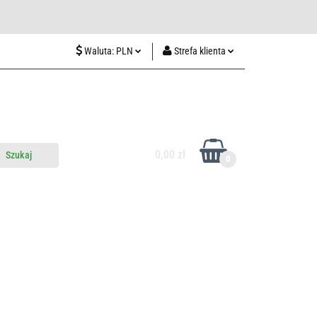
wiedź nas w Lublinie
Waluta:
PLN
Strefa klienta
PLN
Zaloguj się
CZK
Zarejestruj się
EUR
Dodaj zgłoszenie
HUF
0,00 zł
0
do nas
Odwiedź nas w Lublinie