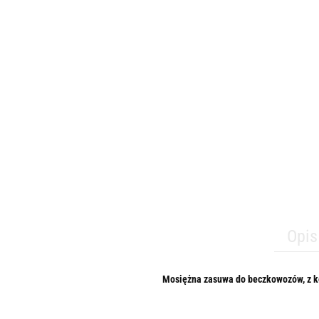
Opis
Mosiężna zasuwa do beczkowozów, z k