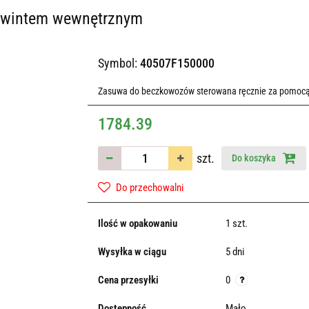
 gwintem wewnętrznym
Symbol:
40507F150000
Zasuwa do beczkowozów sterowana ręcznie za pomocą
1784.39
szt.
Do koszyka
Do przechowalni
Ilość w opakowaniu
1 szt.
Wysyłka w ciągu
5 dni
Cena przesyłki
0
Dostępność
Mało