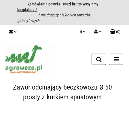
Zamówienia powyżej 100zł brutto wysyłamy
bezpłatnie.*
* nie dotyczy niektórych towarów
gabarytowych
(
0
)
PLN
Zaloguj się
CZK
Zarejestruj się
Dodaj zgłoszenie
EUR
HUF
Zawór odcinający beczkowozu Ø 50
prosty z kurkiem spustowym