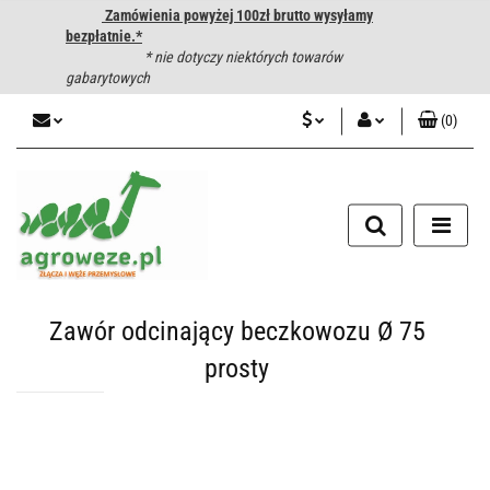
Zamówienia powyżej 100zł brutto wysyłamy
bezpłatnie.*
* nie dotyczy niektórych towarów
gabarytowych
(
0
)
PLN
Zaloguj się
CZK
Zarejestruj się
Dodaj zgłoszenie
EUR
HUF
Zawór odcinający beczkowozu Ø 75
prosty