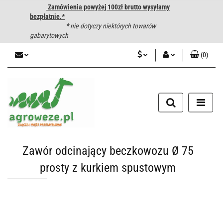
Zamówienia powyżej 100zł brutto wysyłamy
bezpłatnie.*
* nie dotyczy niektórych towarów
gabarytowych
(
0
)
PLN
Zaloguj się
CZK
Zarejestruj się
Dodaj zgłoszenie
EUR
HUF
Zawór odcinający beczkowozu Ø 75
prosty z kurkiem spustowym