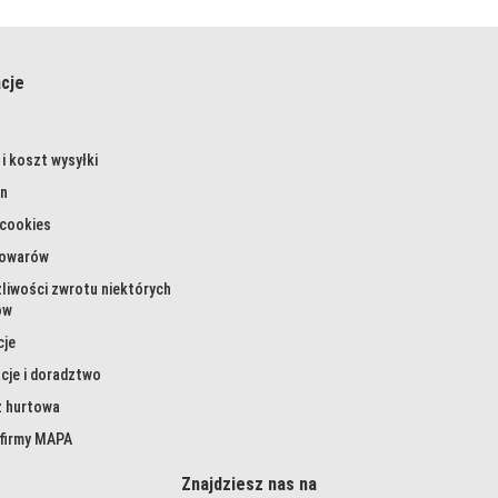
cje
i koszt wysyłki
n
 cookies
towarów
liwości zwrotu niektórych
ów
cje
cje i doradztwo
 hurtowa
 firmy MAPA
Znajdziesz nas na