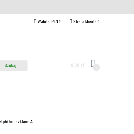
Waluta:
PLN
Strefa klienta
PLN
Zaloguj się
CZK
Zarejestruj się
EUR
Dodaj zgłoszenie
HUF
0,00 zł
0
z do nas
Odwiedź nas w Lublinie
N płótno szklane A