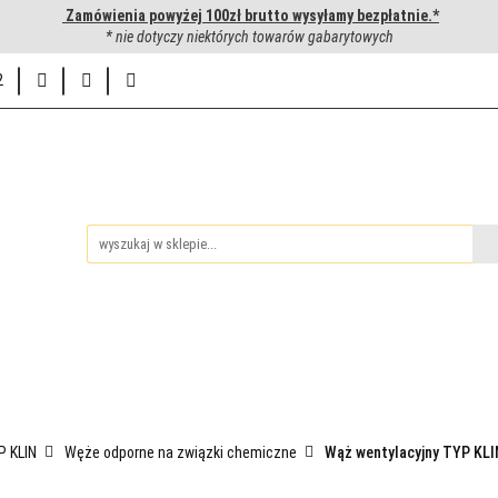
Zamówienia powyżej 100zł brutto wysyłamy bezpłatnie.*
uwanie węży hydraulicznych
* nie dotyczy niektórych towarów gabarytowych
Hurtownia
Napisz do nas
2
ie
iedzy
Zakuwanie węży hydraulicznych
Hurtownia
Napis
P KLIN
Węże odporne na związki chemiczne
Wąż wentylacyjny TYP KLI