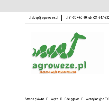
Baza wiedzy
Zak
sklep@agroweze.pl
81-307-60-90 lub 721-947-82
Odwiedź nas w Lublin
Wszystkie kategorie
Baza w
Strona główna
Węże
Odciągowe
Wentylacyjne TY