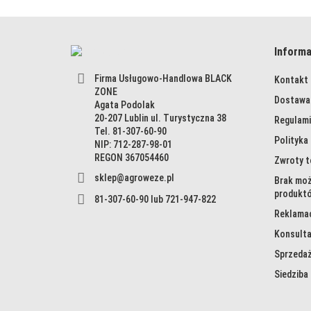
Informa
Firma Usługowo-Handlowa BLACK
Kontakt
ZONE
Dostawa 
Agata Podolak
20-207 Lublin ul. Turystyczna 38
Regulami
Tel. 81-307-60-90
Polityka
NIP: 712-287-98-01
REGON 367054460
Zwroty 
sklep@agroweze.pl
Brak moż
produkt
81-307-60-90 lub 721-947-822
Reklama
Konsulta
Sprzedaż
Siedziba