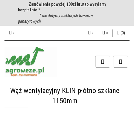
Zamówienia powyżej 100zł brutto wysyłamy
bezpłatnie.*
* nie dotyczy niektórych towarów
gabarytowych
(
0
)
PLN
Zaloguj się
Zarejestruj się
CZK
Dodaj zgłoszenie
EUR
HUF
Wąż wentylacyjny KLIN płótno szklane
1150mm