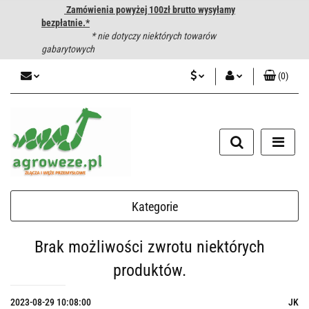
Zamówienia powyżej 100zł brutto wysyłamy
bezpłatnie.*
* nie dotyczy niektórych towarów
gabarytowych
(
0
)
PLN
Zaloguj się
CZK
Zarejestruj się
Dodaj zgłoszenie
EUR
HUF
Kategorie
Brak możliwości zwrotu niektórych
produktów.
2023-08-29 10:08:00
JK