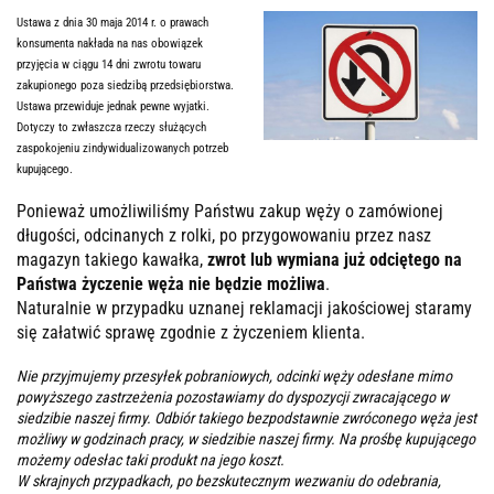
Ustawa z dnia 30 maja 2014 r. o prawach
konsumenta nakłada na nas obowiązek
przyjęcia w ciągu 14 dni zwrotu towaru
zakupionego poza siedzibą przedsiębiorstwa.
Ustawa przewiduje jednak pewne wyjatki.
Dotyczy to zwłaszcza rzeczy służących
zaspokojeniu zindywidualizowanych potrzeb
kupującego.
Ponieważ umożliwiliśmy Państwu zakup węży o zamówionej
długości, odcinanych z rolki, po przygowowaniu przez nasz
magazyn takiego kawałka,
zwrot lub wymiana już odciętego na
Państwa życzenie węża nie będzie możliwa
.
Naturalnie w przypadku uznanej reklamacji jakościowej staramy
się załatwić sprawę zgodnie z życzeniem klienta.
Nie przyjmujemy przesyłek pobraniowych, odcinki węży odesłane mimo
powyższego zastrzeżenia pozostawiamy do dyspozycji zwracającego w
siedzibie naszej firmy. Odbiór takiego bezpodstawnie zwróconego węża jest
możliwy w godzinach pracy, w siedzibie naszej firmy. Na prośbę kupującego
możemy odesłac taki produkt na jego koszt.
W skrajnych przypadkach, po bezskutecznym wezwaniu do odebrania,